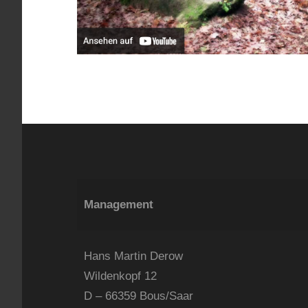
Management
Hans Martin Derow
Wildenkopf 12
D – 66359 Bous/Saar