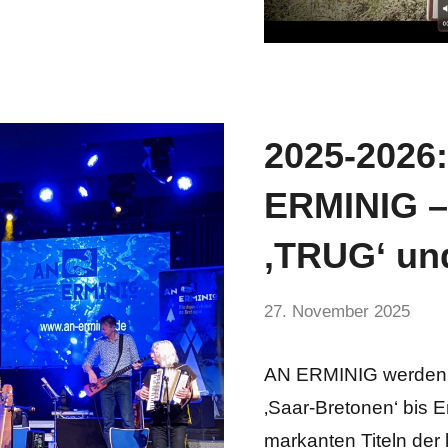
2025-2026:
Aktuelles
ERMINIG 
‚TRUG‘ un
von
27. November 2025
Kein
hermelin
Komm
AN ERMINIG werden 5
‚Saar-Bretonen‘ bis 
markanten Titeln der 