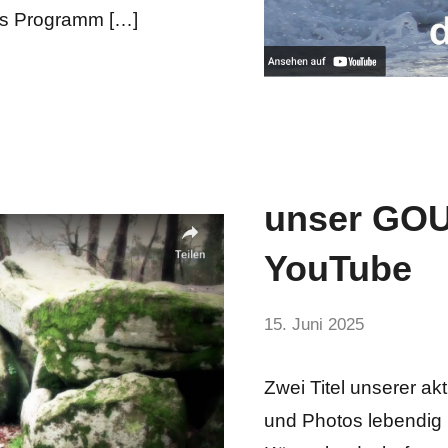
as Programm […]
unser GOU
Aktuelles
YouTube
von
15. Juni 2025
hermelin
Zwei Titel unserer a
und Photos lebendig 