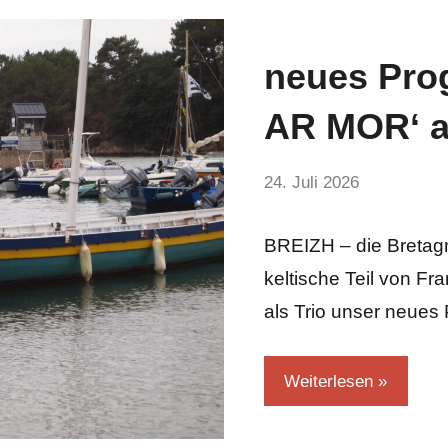
neues Pro
Aktuelles
AR MOR‘ a
von
24. Juli 2026
hermelin
BREIZH – die Bretag
keltische Teil von Fra
als Trio unser neue
Weiterlesen