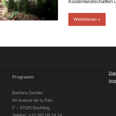
Küstenlandschaften 
Weiterlesen
Dat
Programm
Imp
Barbara Gerdes
54 Avenue de la Paix
F – 57520 Rouhling
Telefon: +33 387 09 24 14