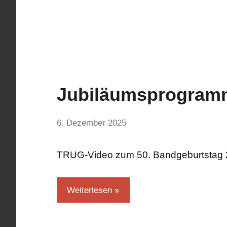
Jubiläumsprogra
Aktuelles
von
6. Dezember 2025
hermelin
TRUG-Video zum 50. Bandgeburtstag
Weiterlesen