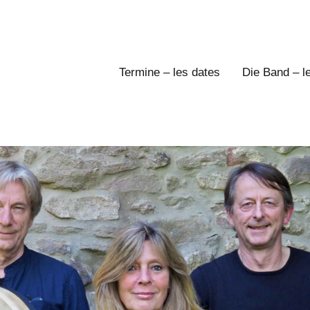
Termine – les dates
Die Band – l
AN
usique
ltique
ERMINIG
e
retagne