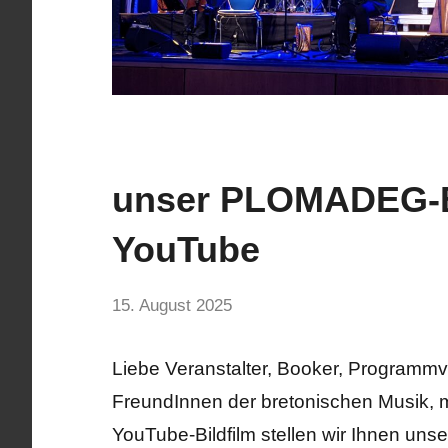
unser PLOMADEG-Bi
Aktuelles
YouTube
von
15. August 2025
hermelin
Liebe Veranstalter, Booker, Programmv
FreundInnen der bretonischen Musik, 
YouTube-Bildfilm stellen wir Ihnen u